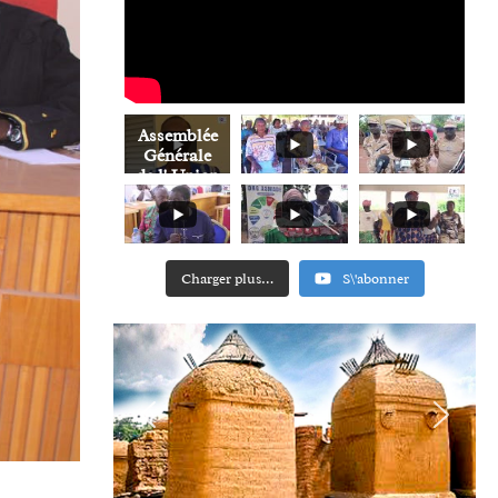
Assemblée
Générale
de l' Union
Régionale
des
Mutuelles
Sociales
de Bankui
Charger plus…
S\'abonner
et du
Sourou