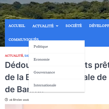
Skip
to
content
ACCUEIL
SOCIÉTÉ
DÉVELOP
ACTUALITÉ
COMMUNIQUÉS
Politique
ACTUALITÉ
,
SANTÉ
Economie
Dédougou : 28 agents prêt
Gouvernance
de la Brigade régionale de 
Internationale
de Bankui
26 février 2026