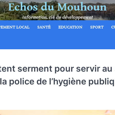
Echos du Mouhoun
Information, clé du développement
PEMENT LOCAL
SANTÉ
EDUCATION
SPORT
C
ent serment pour servir au 
la police de l’hygiène publi