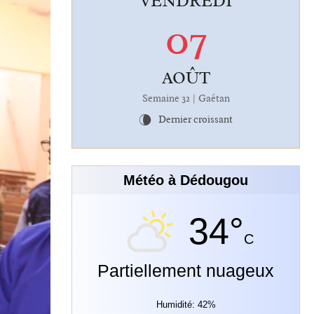
VENDREDI
07
AOÛT
Semaine 32 | Gaétan
Dernier croissant
V
Météo à Dédougou
34°
C
Partiellement nuageux
Humidité: 42%